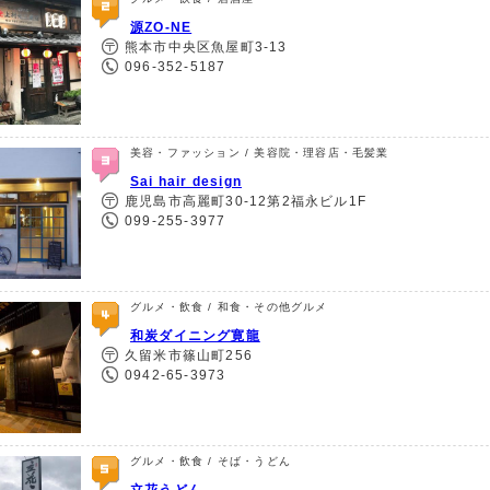
源ZO-NE
熊本市中央区魚屋町3-13
096-352-5187
美容・ファッション / 美容院・理容店・毛髪業
Sai hair design
鹿児島市高麗町30-12第2福永ビル1F
099-255-3977
グルメ・飲食 / 和食・その他グルメ
和炭ダイニング寛龍
久留米市篠山町256
0942-65-3973
グルメ・飲食 / そば・うどん