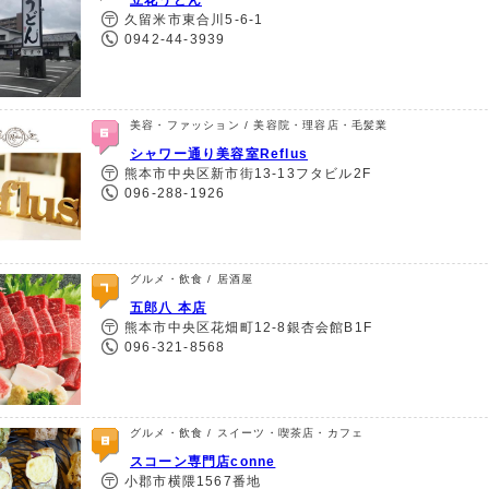
立花うどん
久留米市東合川5-6-1
0942-44-3939
美容・ファッション / 美容院・理容店・毛髪業
シャワー通り美容室Reflus
熊本市中央区新市街13-13フタビル2F
096-288-1926
グルメ・飲食 / 居酒屋
五郎八 本店
熊本市中央区花畑町12-8銀杏会館B1F
096-321-8568
グルメ・飲食 / スイーツ・喫茶店・カフェ
スコーン専門店conne
小郡市横隈1567番地