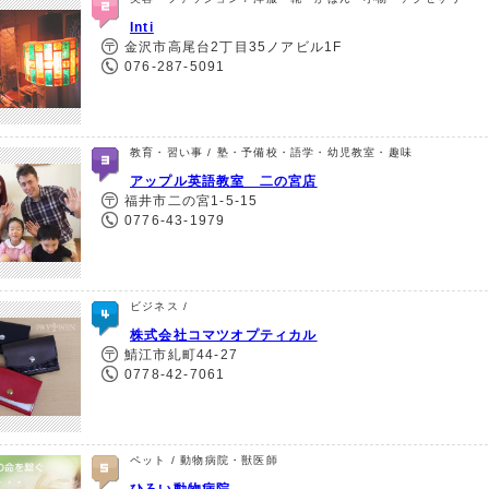
Inti
金沢市高尾台2丁目35ノアビル1F
076-287-5091
教育・習い事 / 塾・予備校・語学・幼児教室・趣味
アップル英語教室 二の宮店
福井市二の宮1-5-15
0776-43-1979
ビジネス /
株式会社コマツオプティカル
鯖江市糺町44-27
0778-42-7061
ペット / 動物病院・獣医師