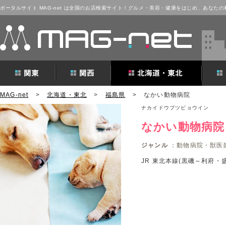
ポータルサイト MAG-net は全国のお店検索サイト！グルメ・美容・健康をはじめ、あなた
MAG-net
>
北海道・東北
>
福島県
>
なかい動物病院
ナカイドウブツビョウイン
なかい動物病院
ジャンル
：動物病院・獣医
JR 東北本線(黒磯～利府・